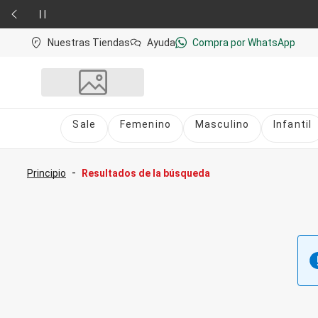
Nuestras Tiendas
Ayuda
Compra por WhatsApp
Sale
Femenino
Masculino
Infantil
Sale
nú
Sale Femenino
-
Principio
Resultados de la búsqueda
Sale Masculino
Sale Infantil
Todo en Sale
Femenino
Vestidos
Largo
Corto y Medio
Bermudas y Shorts
Bermuda
Deportivo
Jean