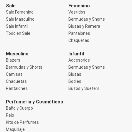
Buzos
Sale
Femenino
Sueters
Sale Femenino
Vestidos
Camisas
Sale Masculino
Bermudas y Shorts
Manga 3/4
Sale Infantil
Blusas y Remera
Manga Corta
Manga Larga
Todo en Sale
Pantalones
Sin Manga
Chaquetas
Deportivo
Accesorios deportivos
Masculino
Infantil
Bermudas y Shorts
Blazers
Accesorios
Blusas y Remeras
Chaquetas y Sacos
Bermudas y Shorts
Bermudas y Shorts
Musculosa
Camisas
Blusas
Pantalones
Chaquetas
Bodies
Tops
Pantalones
Buzos y Sueters
Jeans
Lencería
Bombachas
Perfumería y Cosméticos
Portaligas
Baño y Cuerpo
Corset y Camisetes
Pelo
Medias
Modeladores y Reductores
Kits de Perfumes
Plus Size
Maquillaje