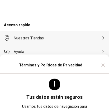
Accesorios
Calzados
Carteras
Bijouterie
Masculino
Acceso rapido
Blazers
Bermudas y Shorts
Algodón
Nuestras Tiendas
Deportivo
Jean
Playa
Ayuda
Sarga
Camisas
×
Manga Corta
Términos y Políticas de Privacidad
Compra por WhatsApp
Manga Larga
Chaquetas
Blazers
!
Sobre Renner
Chaquetas
Sacos
Pantalones
Algodón
Tus datos están seguros
Casual
Politicas
Institucional
Deportivo
Usamos tus datos de navegación para