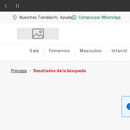
Nuestras Tiendas
Ayuda
Compra por WhatsApp
Sale
Femenino
Masculino
Infantil
Sale
nú
Sale Femenino
-
Principio
Resultados de la búsqueda
Sale Masculino
Sale Infantil
Todo en Sale
Femenino
Vestidos
Largo
Corto y Medio
Bermudas y Shorts
Bermuda
Deportivo
Jean