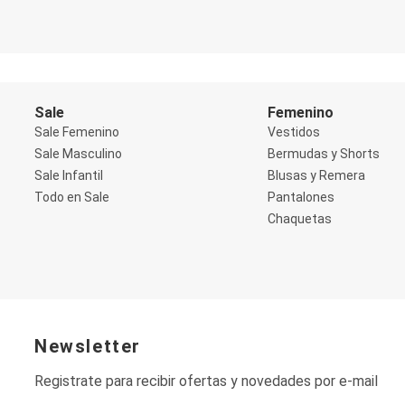
Shorts
Social
Blusas y Remera
Body
Cropped
Deportivo
Sale
Femenino
Manga 3/4
Sale Femenino
Vestidos
Manga Corta
Manga Larga
Sale Masculino
Bermudas y Shorts
Musculosa
Sale Infantil
Blusas y Remera
Soutien sin Bretel
Todo en Sale
Pantalones
Pantalones
Chaquetas
Algodón
Casual
Clochard
Deportivo
Jean
Jogger
Legging
Pantacourt
Newsletter
Pantalona
Social
Registrate para recibir ofertas y novedades por e-mail
Chaquetas