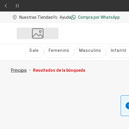
Nuestras Tiendas
Ayuda
Compra por WhatsApp
Sale
Femenino
Masculino
Infantil
Sale
nú
Sale Femenino
-
Principio
Resultados de la búsqueda
Sale Masculino
Sale Infantil
Todo en Sale
Femenino
Vestidos
Largo
Corto y Medio
Bermudas y Shorts
Bermuda
Deportivo
Jean