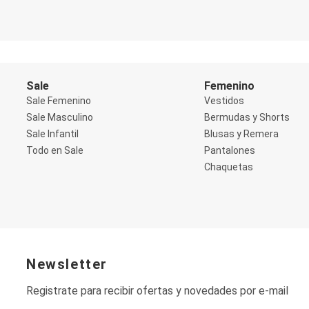
Shorts
Social
Blusas y Remera
Body
Cropped
Deportivo
Sale
Femenino
Manga 3/4
Sale Femenino
Vestidos
Manga Corta
Manga Larga
Sale Masculino
Bermudas y Shorts
Musculosa
Sale Infantil
Blusas y Remera
Soutien sin Bretel
Todo en Sale
Pantalones
Pantalones
Chaquetas
Algodón
Casual
Clochard
Deportivo
Jean
Jogger
Legging
Pantacourt
Newsletter
Pantalona
Social
Registrate para recibir ofertas y novedades por e-mail
Chaquetas