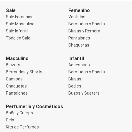
Buzos
Sale
Femenino
Sueters
Camisas
Sale Femenino
Vestidos
Manga 3/4
Sale Masculino
Bermudas y Shorts
Manga Corta
Sale Infantil
Blusas y Remera
Manga Larga
Todo en Sale
Pantalones
Sin Manga
Deportivo
Chaquetas
Accesorios deportivos
Bermudas y Shorts
Masculino
Infantil
Blusas y Remeras
Blazers
Accesorios
Chaquetas y Sacos
Musculosa
Bermudas y Shorts
Bermudas y Shorts
Pantalones
Camisas
Blusas
Tops
Chaquetas
Bodies
Jeans
Pantalones
Buzos y Sueters
Lencería
Bombachas
Portaligas
Perfumería y Cosméticos
Corset y Camisetes
Baño y Cuerpo
Medias
Pelo
Modeladores y Reductores
Kits de Perfumes
Plus Size