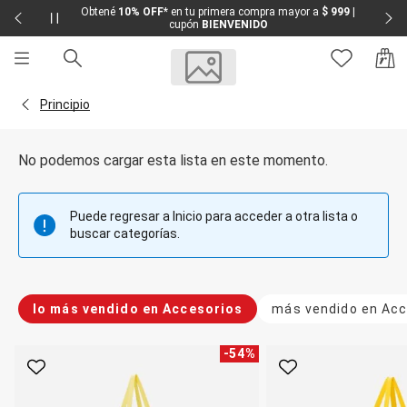
Obtené
10% OFF
* en tu primera compra mayor a
$ 999
|
cupón
BIENVENIDO
Sale
Sale Femenino
Volver a la página Principio
Principio
Sale Masculino
Sale Infantil
Todo en Sale
No podemos cargar esta lista en este momento.
Femenino
Vestidos
Largo
Puede regresar a Inicio para acceder a otra lista o
Corto y Medio
buscar categorías.
Bermudas y Shorts
Bermuda
Deportivo
Jean
lo más vendido en Accesorios
más vendido en Acc
Shorts
Social
Blusas y Remera
-
54
%
Body
Favorito
Favorito
Cropped
Deportivo