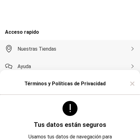
Accesorios
Calzados
Carteras
Bijouterie
Masculino
Acceso rapido
Blazers
Bermudas y Shorts
Algodón
Nuestras Tiendas
Deportivo
Jean
Playa
Ayuda
Sarga
Camisas
×
Manga Corta
Términos y Políticas de Privacidad
Compra por WhatsApp
Manga Larga
Chaquetas
Blazers
!
Sobre Renner
Chaquetas
Sacos
Pantalones
Algodón
Tus datos están seguros
Casual
Politicas
Institucional
Deportivo
Usamos tus datos de navegación para