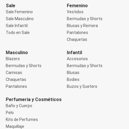
Buzos
Sale
Femenino
Sueters
Sale Femenino
Vestidos
Camisas
Sale Masculino
Bermudas y Shorts
Manga 3/4
Sale Infantil
Blusas y Remera
Manga Corta
Manga Larga
Todo en Sale
Pantalones
Sin Manga
Chaquetas
Deportivo
Accesorios deportivos
Masculino
Infantil
Bermudas y Shorts
Blazers
Accesorios
Blusas y Remeras
Chaquetas y Sacos
Bermudas y Shorts
Bermudas y Shorts
Musculosa
Camisas
Blusas
Pantalones
Chaquetas
Bodies
Tops
Pantalones
Buzos y Sueters
Jeans
Lencería
Bombachas
Perfumería y Cosméticos
Portaligas
Baño y Cuerpo
Corset y Camisetes
Pelo
Medias
Modeladores y Reductores
Kits de Perfumes
Plus Size
Maquillaje