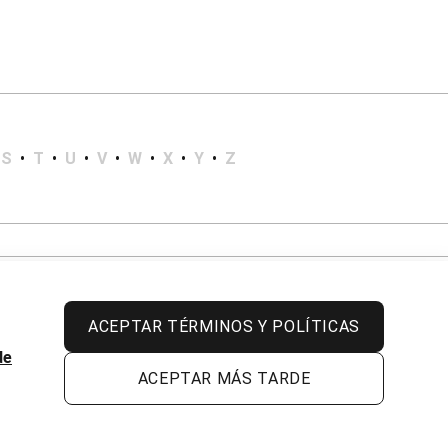
S
•
T
•
U
•
V
•
W
•
X
•
Y
•
Z
ACEPTAR TÉRMINOS Y POLÍTICAS
de
ACEPTAR MÁS TARDE
Todos los derechos reservados.