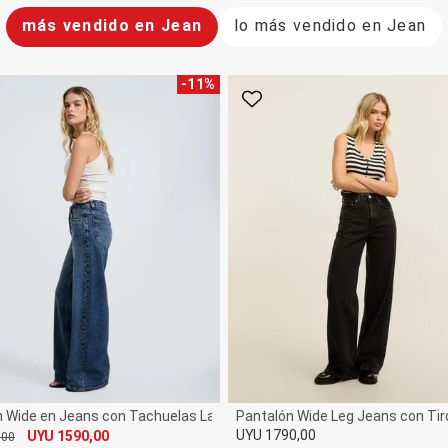
más vendido en Jean
lo más vendido en Jean
-
11
%
rito
Favorito
 Wide en Jeans con Tachuelas Laterales y Cintura Mediana
Pantalón Wide Leg Jeans con Tiro 
UYU 1790,00
UYU 1590,00
,00