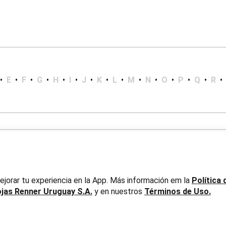
•
E
•
F
•
G
•
H
•
I
•
J
•
K
•
L
•
M
•
N
•
O
•
P
•
Q
•
R
•
jorar tu experiencia en la App. Más información em la
Política 
ojas Renner Uruguay S.A.
y en nuestros
Términos de Uso.
er Uruguay S.A. RUT 217737800019