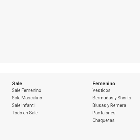
Blazers
Chaquetas
Chaquetas de punto
Saco liviano
Sacos de invierno
Trench Coats
Buzos y Sueters
Buzos
Sueters
Camisas
Manga 3/4
Manga Corta
Manga Larga
Sin Manga
Sale
Femenino
Deportivo
Accesorios deportivos
Sale Femenino
Vestidos
Bermudas y Shorts
Sale Masculino
Bermudas y Shorts
Blusas y Remeras
Sale Infantil
Blusas y Remera
Chaquetas y Sacos
Todo en Sale
Pantalones
Musculosa
Pantalones
Chaquetas
Tops
Jeans
Lencería