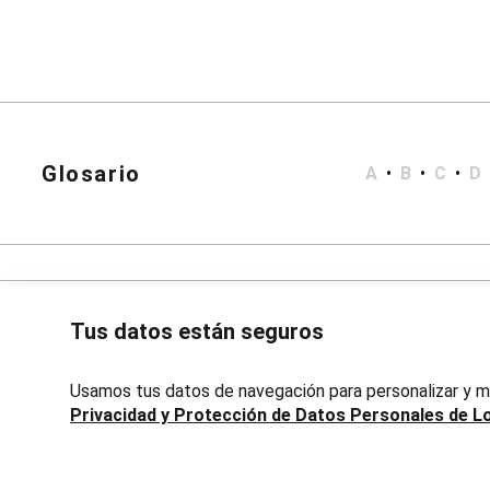
Bata de Baño
Short Doll
Polleras
Corta y Media
Jean y Sarga
Largo
Lápiz
Accesorios
Calzados
Glosario
A
•
B
•
C
•
D
Carteras
Bijouterie
Masculino
Blazers
Bermudas y Shorts
Algodón
Deportivo
Tus datos están seguros
Jean
Playa
Sarga
Usamos tus datos de navegación para personalizar y me
Camisas
Privacidad y Protección de Datos Personales de L
Manga Corta
Manga Larga
Chaquetas
Avenida 18 de Julio, 1301, Montevideo, Uruguay | Lojas Renn
Blazers