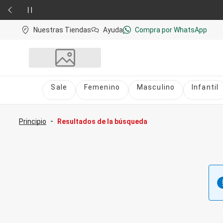
Nuestras Tiendas
Ayuda
Compra por WhatsApp
Sale
Femenino
Masculino
Infantil
Sale
nú
Sale Femenino
-
Principio
Resultados de la búsqueda
Sale Masculino
Sale Infantil
Todo en Sale
Femenino
Vestidos
Largo
Corto y Medio
Bermudas y Shorts
Bermuda
Deportivo
Jean