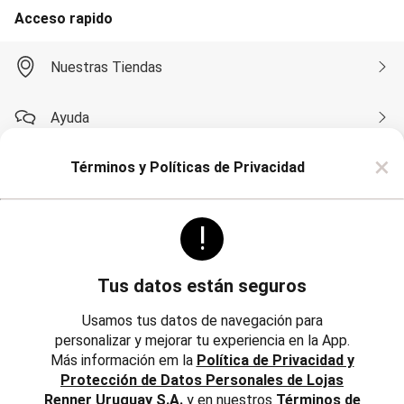
Soutien
Acceso rapido
Moda Playa
Bikini Bombachas
Bikini Top
Nuestras Tiendas
Cartera y Mochilas
Conjunto de Bikinis
Esteras
Ayuda
Flotadores
Mallas
×
Monte su Bikini
Términos y Políticas de Privacidad
Compra por WhatsApp
Pareos
Salidas de Playa
Sombreros
!
Toalla
Sobre Renner
Pijamas
Camisón
Pijama
Tus datos están seguros
Bata de Baño
Politicas
Institucional
Short Doll
Usamos tus datos de navegación para
Polleras
personalizar y mejorar tu experiencia en la App.
Trabaja con Nosotros
Corta y Media
Más información em la
Política de Privacidad y
Jean y Sarga
Reglamentos, Política de Cambios y Devoluciones
Protección de Datos Personales de Lojas
Largo
Inversores
Lápiz
Renner Uruguay S.A.
y en nuestros
Términos de