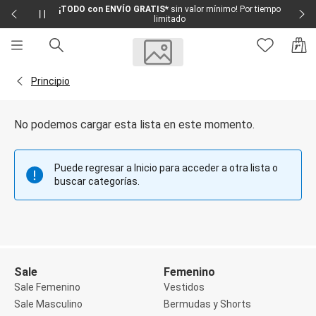
¡TODO con ENVÍO GRATIS*
sin valor mínimo! Por tiempo
limitado
Sale
Sale Femenino
Volver a la página Principio
Principio
Sale Masculino
Sale Infantil
Todo en Sale
No podemos cargar esta lista en este momento.
Femenino
Vestidos
Largo
Puede regresar a Inicio para acceder a otra lista o
Corto y Medio
buscar categorías.
Bermudas y Shorts
Bermuda
Deportivo
Jean
Shorts
Social
Blusas y Remera
Sale
Femenino
Body
Sale Femenino
Vestidos
Cropped
Sale Masculino
Bermudas y Shorts
Deportivo