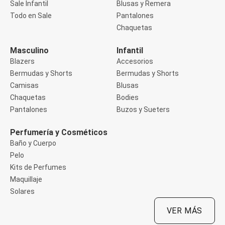
Sale Infantil
Blusas y Remera
Manga 3/4
Manga Corta
Todo en Sale
Pantalones
Manga Larga
Chaquetas
Musculosa
Soutien sin Bretel
Masculino
Infantil
Pantalones
Algodón
Blazers
Accesorios
Casual
Bermudas y Shorts
Bermudas y Shorts
Clochard
Camisas
Blusas
Deportivo
Chaquetas
Bodies
Jean
Jogger
Pantalones
Buzos y Sueters
Legging
Pantacourt
Perfumería y Cosméticos
Pantalona
Baño y Cuerpo
Social
Pelo
Chaquetas
Blazers
Kits de Perfumes
Chaquetas
Maquillaje
Chaquetas de punto
Solares
Saco liviano
Sacos de invierno
VER MÁS
Trench Coats
Buzos y Sueters