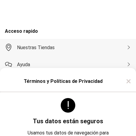
Accesorios
Calzados
Carteras
Bijouterie
Masculino
Acceso rapido
Blazers
Bermudas y Shorts
Algodón
Nuestras Tiendas
Deportivo
Jean
Playa
Ayuda
Sarga
Camisas
×
Manga Corta
Términos y Políticas de Privacidad
Compra por WhatsApp
Manga Larga
Chaquetas
Blazers
!
Sobre Renner
Chaquetas
Sacos
Pantalones
Algodón
Tus datos están seguros
Casual
Politicas
Institucional
Deportivo
Usamos tus datos de navegación para