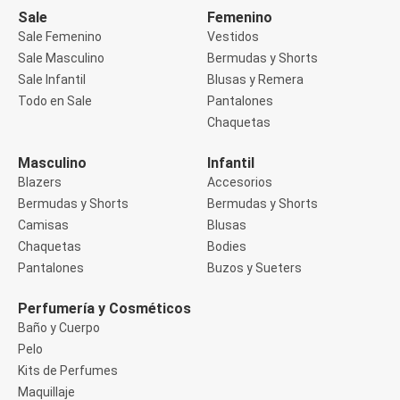
Buzos
Sale
Femenino
Sueters
Sale Femenino
Vestidos
Camisas
Sale Masculino
Bermudas y Shorts
Manga 3/4
Sale Infantil
Blusas y Remera
Manga Corta
Manga Larga
Todo en Sale
Pantalones
Sin Manga
Chaquetas
Deportivo
Accesorios deportivos
Masculino
Infantil
Bermudas y Shorts
Blazers
Accesorios
Blusas y Remeras
Chaquetas y Sacos
Bermudas y Shorts
Bermudas y Shorts
Musculosa
Camisas
Blusas
Pantalones
Chaquetas
Bodies
Tops
Pantalones
Buzos y Sueters
Jeans
Lencería
Bombachas
Perfumería y Cosméticos
Portaligas
Baño y Cuerpo
Corset y Camisetes
Pelo
Medias
Modeladores y Reductores
Kits de Perfumes
Plus Size
Maquillaje