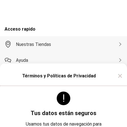
Accesorios
Calzados
Carteras
Bijouterie
Masculino
Acceso rapido
Blazers
Bermudas y Shorts
Algodón
Nuestras Tiendas
Deportivo
Jean
Playa
Ayuda
Sarga
Camisas
×
Manga Corta
Términos y Políticas de Privacidad
Compra por WhatsApp
Manga Larga
Chaquetas
Blazers
!
Sobre Renner
Chaquetas
Sacos
Pantalones
Algodón
Tus datos están seguros
Casual
Politicas
Institucional
Deportivo
Usamos tus datos de navegación para