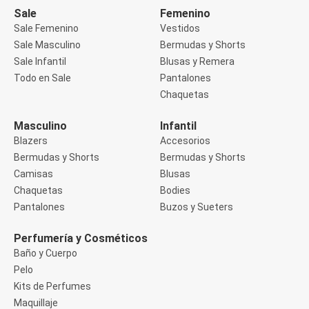
Buzos
Sale
Femenino
Sueters
Sale Femenino
Vestidos
Camisas
Sale Masculino
Bermudas y Shorts
Manga 3/4
Sale Infantil
Blusas y Remera
Manga Corta
Manga Larga
Todo en Sale
Pantalones
Sin Manga
Chaquetas
Deportivo
Accesorios deportivos
Masculino
Infantil
Bermudas y Shorts
Blazers
Accesorios
Blusas y Remeras
Chaquetas y Sacos
Bermudas y Shorts
Bermudas y Shorts
Musculosa
Camisas
Blusas
Pantalones
Chaquetas
Bodies
Tops
Pantalones
Buzos y Sueters
Jeans
Lencería
Bombachas
Perfumería y Cosméticos
Portaligas
Baño y Cuerpo
Corset y Camisetes
Pelo
Medias
Modeladores y Reductores
Kits de Perfumes
Plus Size
Maquillaje