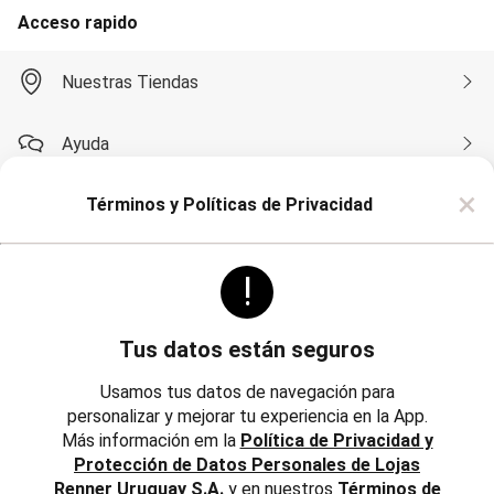
Soutien
Acceso rapido
Moda Playa
Bikini Bombachas
Bikini Top
Nuestras Tiendas
Cartera y Mochilas
Conjunto de Bikinis
Esteras
Ayuda
Flotadores
Mallas
×
Monte su Bikini
Términos y Políticas de Privacidad
Compra por WhatsApp
Pareos
Salidas de Playa
Sombreros
!
Toalla
Sobre Renner
Pijamas
Camisón
Pijama
Tus datos están seguros
Bata de Baño
Politicas
Institucional
Short Doll
Usamos tus datos de navegación para
Polleras
personalizar y mejorar tu experiencia en la App.
Trabaja con Nosotros
Corta y Media
Más información em la
Política de Privacidad y
Jean y Sarga
Reglamentos, Política de Cambios y Devoluciones
Protección de Datos Personales de Lojas
Largo
Inversores
Lápiz
Renner Uruguay S.A.
y en nuestros
Términos de