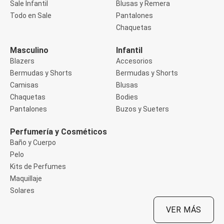
Sale Infantil
Blusas y Remera
Manga 3/4
Manga Corta
Todo en Sale
Pantalones
Manga Larga
Chaquetas
Musculosa
Soutien sin Bretel
Masculino
Infantil
Pantalones
Algodón
Blazers
Accesorios
Casual
Bermudas y Shorts
Bermudas y Shorts
Clochard
Camisas
Blusas
Deportivo
Chaquetas
Bodies
Jean
Jogger
Pantalones
Buzos y Sueters
Legging
Pantacourt
Perfumería y Cosméticos
Pantalona
Baño y Cuerpo
Social
Pelo
Chaquetas
Blazers
Kits de Perfumes
Chaquetas
Maquillaje
Chaquetas de punto
Solares
Saco liviano
Sacos de invierno
VER MÁS
Trench Coats
Buzos y Sueters