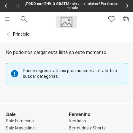
¡TODO con ENVÍO GRATIS*
sin valor mínimo! Por tiempo
limitado
Sale
Sale Femenino
Volver a la página Principio
Principio
Sale Masculino
Sale Infantil
Todo en Sale
No podemos cargar esta lista en este momento.
Femenino
Vestidos
Largo
Puede regresar a Inicio para acceder a otra lista o
Corto y Medio
buscar categorías.
Bermudas y Shorts
Bermuda
Deportivo
Jean
Shorts
Social
Blusas y Remera
Sale
Femenino
Body
Sale Femenino
Vestidos
Cropped
Sale Masculino
Bermudas y Shorts
Deportivo