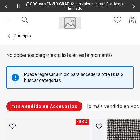
¡TODO con ENVÍO GRATIS*
sin valor mínimo! Por tiempo
limitado
Sale
Sale Femenino
Volver a la página Principio
Principio
Sale Masculino
Sale Infantil
Todo en Sale
No podemos cargar esta lista en este momento.
Femenino
Vestidos
Largo
Puede regresar a Inicio para acceder a otra lista o
Corto y Medio
buscar categorías.
Bermudas y Shorts
Bermuda
Deportivo
Jean
más vendido en Accesorios
lo más vendido en Acc
Shorts
Social
Blusas y Remera
-
33
%
Body
Favorito
Favorito
Cropped
Deportivo