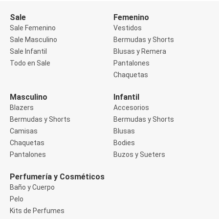
Buzos
Sale
Femenino
Sueters
Camisas
Sale Femenino
Vestidos
Manga 3/4
Sale Masculino
Bermudas y Shorts
Manga Corta
Sale Infantil
Blusas y Remera
Manga Larga
Todo en Sale
Pantalones
Sin Manga
Deportivo
Chaquetas
Accesorios deportivos
Bermudas y Shorts
Masculino
Infantil
Blusas y Remeras
Blazers
Accesorios
Chaquetas y Sacos
Musculosa
Bermudas y Shorts
Bermudas y Shorts
Pantalones
Camisas
Blusas
Tops
Chaquetas
Bodies
Jeans
Pantalones
Buzos y Sueters
Lencería
Bombachas
Portaligas
Perfumería y Cosméticos
Corset y Camisetes
Baño y Cuerpo
Medias
Pelo
Modeladores y Reductores
Kits de Perfumes
Plus Size