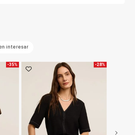
n interesar
-
35
%
-
28
%
Favorito
Favorito