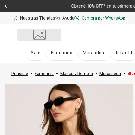
Nuestras Tiendas
Ayuda
Compra por WhatsApp
Sale
Femenino
Masculino
Infantil
Sale
nú
Sale Femenino
-
-
-
-
Principio
Femenino
Blusas y Remera
Musculosa
Blu
Sale Masculino
Sale Infantil
Todo en Sale
Femenino
Vestidos
Largo
Corto y Medio
Bermudas y Shorts
Bermuda
Deportivo
Jean