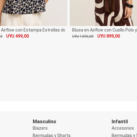
 Airflow con Estampa Estrellas del Mar
Blusa en Airflow con Cuello Polo y
UYU 499,00
UYU 899,00
00
UYU 1390,00
De
Por
Masculino
Infantil
Blazers
Accesorios
Bermudas y Shorts
Bermudas y 