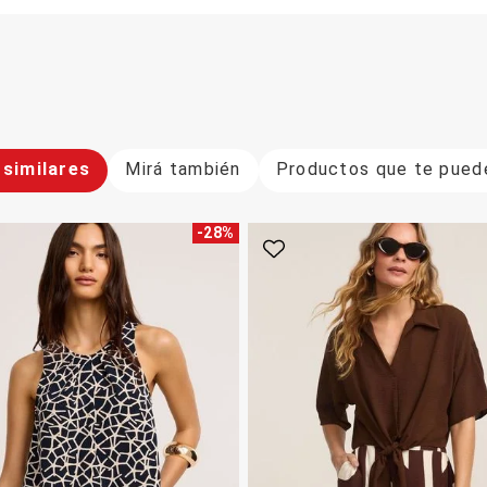
similares
Mirá también
Productos que te puede
-
28
%
rito
Favorito