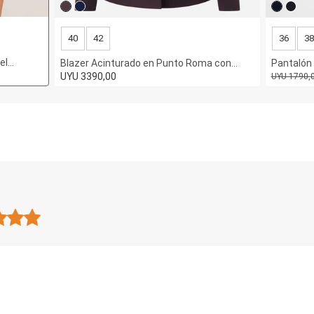
40
42
36
38
el
Blazer Acinturado en Punto Roma con
Pantalón
Cuello Solapa
UYU 3390,00
Pliegues
UYU 1790,