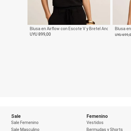
Jeans
Medias
Casual
Deportivas
Divertidas
Blusa en Airflow con Escote V y Bretel Ancho
Blusa en
Social
UYU 899,00
UYU 699,
De
Por
Pijamas y Robes
Polos
Remeras
Basicos
Manga Corta
Manga Larga
Musculosas
Accesorios
Calzados
Carteras y Mochilas
Cinturones
Billeteras
Panuelo y Mantas
Gorras, Gorros y Sombreros
Sale
Femenino
Guantes
Infantil
Sale Femenino
Vestidos
Accesorios
Sale Masculino
Bermudas y Shorts