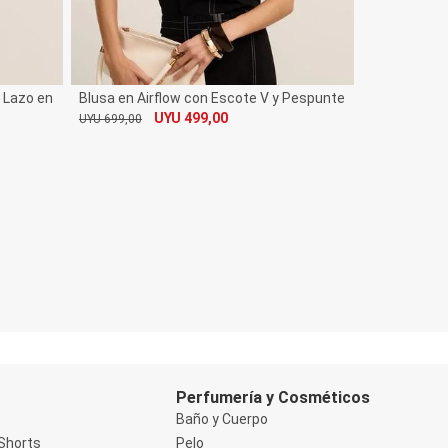
 Lazo en la Bajo
Blusa en Airflow con Escote V y Pespunte Contrastante
UYU 499,00
UYU 699,00
De
Por
Perfumería y Cosméticos
Baño y Cuerpo
Shorts
Pelo