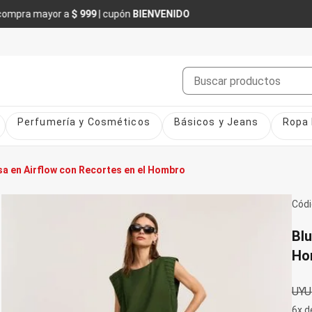
¡TODO con ENVÍO GRATIS*
sin valor mínimo! Por tiempo limitado
Buscar
Perfumería y Cosméticos
Básicos y Jeans
Ropa 
sa en Airflow con Recortes en el Hombro
Cód
Blu
Ho
UYU
6x d