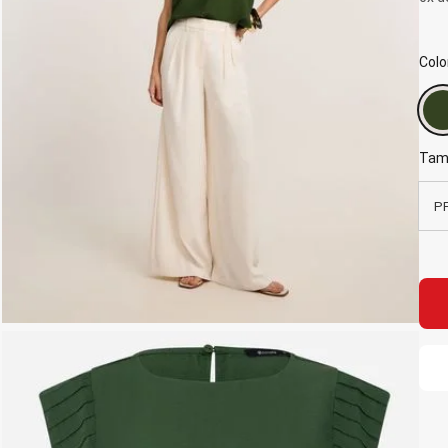
Colo
Tam
P