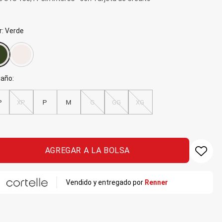
r
:
Verde
año
:
P
XP
P
M
G
GG
XG
AGREGAR A LA BOLSA
Favo
Vendido y entregado por
Renner