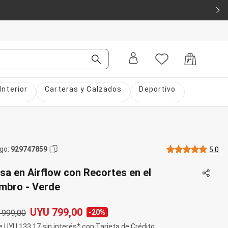
Interior
Carteras y Calzados
Deportivo
igo
:
929747859
5.0
sa en Airflow con Recortes en el
mbro - Verde
UYU 799,00
 999,00
-20%
e UYU 133,17 sin interés* con Tarjeta de Crédito