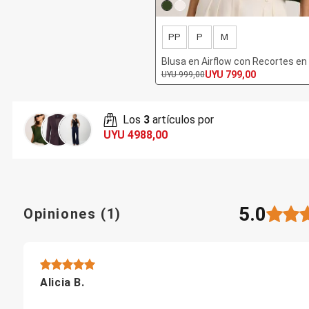
Bata de Baño
Short Doll
Polleras
PP
P
M
Corta y Media
Jean y Sarga
Blusa en Airflow con Recortes en 
Largo
Hombro
UYU 799,00
UYU 999,00
Lápiz
Accesorios
Calzados
Carteras
Los
3
artículos por
Bijouterie
UYU 4988,00
Masculino
Blazers
Bermudas y Shorts
Algodón
Deportivo
5.0
Jean
Opiniones
(
1
)
Playa
Sarga
Camisas
Manga Corta
Manga Larga
Alicia B.
Chaquetas
Blazers